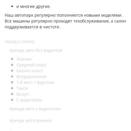
и многие другие.
Наш автопарк регулярно пополняется новыми моделями.
Все машины регулярно проходят техобслуживание, а салон
поддерживается в чистоте.
Назад к списку
Аренда авто без водителя
Эконом
Средний-класс
Бизнес-класс
Внедорожники
7-8 мест / фургоны
Такси
Выкуп
С водителем
Аренда авто с водителем
Аренда мототехники