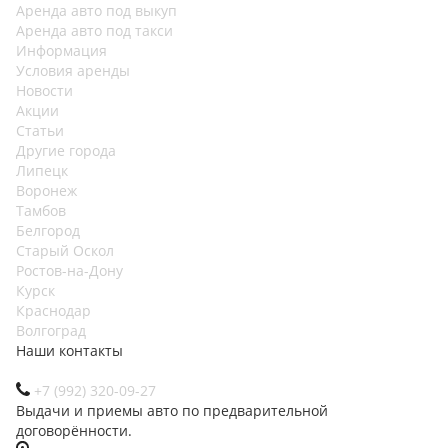
Аренда авто под выкуп
Аренда авто под такси
Информация
Условия аренды
Новости
Акции
Статьи
Другие города
Липецк
Воронеж
Тамбов
Белгород
Старый Оскол
Ростов-на-Дону
Курск
Краснодар
Волгоград
Наши контакты
+7 (992) 320-09-27
Выдачи и приемы авто по предварительной
договорённости.