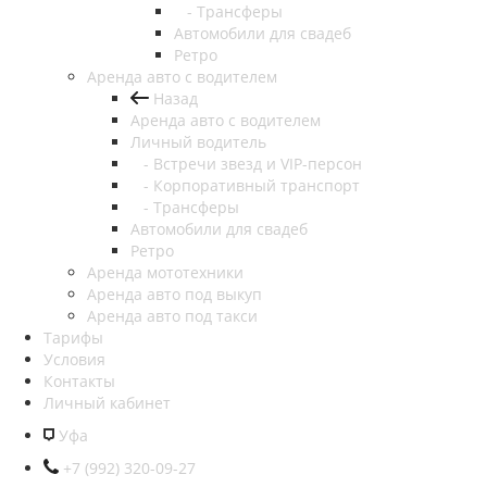
- Трансферы
Автомобили для свадеб
Ретро
Аренда авто с водителем
Назад
Аренда авто с водителем
Личный водитель
- Встречи звезд и VIP-персон
- Корпоративный транспорт
- Трансферы
Автомобили для свадеб
Ретро
Аренда мототехники
Аренда авто под выкуп
Аренда авто под такси
Тарифы
Условия
Контакты
Личный кабинет
Уфа
+7 (992) 320-09-27